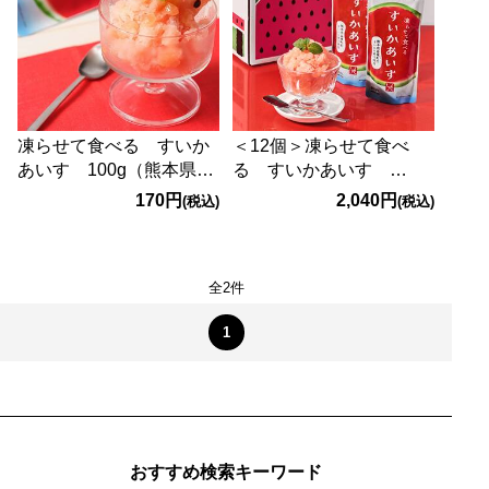
凍らせて食べる すいか
＜12個＞凍らせて食べ
あいす 100g（熊本県益
る すいかあいす
城町産すいかの果汁使
100g×12個（熊本県益城
170円
2,040円
(税込)
(税込)
用）
町産すいかの果汁使用）
全2件
1
おすすめ検索キーワード