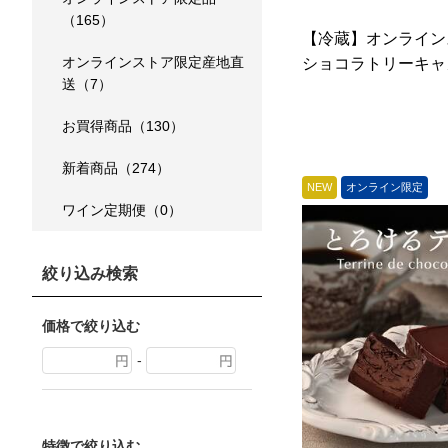
（165）
【冷蔵】オンライ
オンラインストア限定産地直
ショコラトリーキャメ
送（7）
お買得商品（130）
新着商品（274）
NEW
オンライン限定
ワイン定期便（0）
絞り込み検索
価格で絞り込む
-
特徴で絞り込む