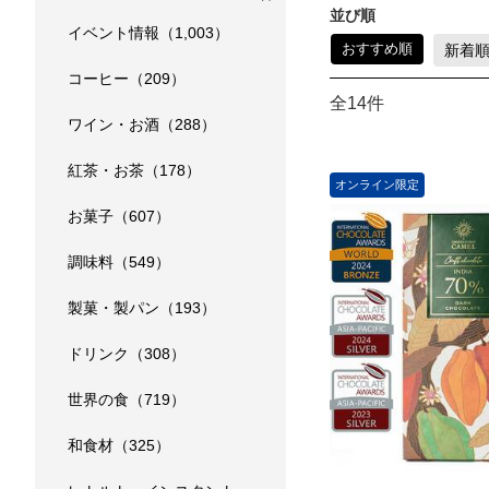
並び順
イベント情報（1,003）
おすすめ順
新着
コーヒー（209）
全14件
ワイン・お酒（288）
紅茶・お茶（178）
オンライン限定
お菓子（607）
調味料（549）
製菓・製パン（193）
ドリンク（308）
世界の食（719）
和食材（325）