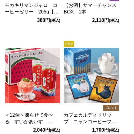
モカキリマンジャロ コ
【お酒】サマーチャンス
ーヒーゼリー 205g【賞
BOX 1本
味期限：2026/10/27】
388円
2,118円
(税込)
(税込)
NEW
ブレンド
＜12個＞凍らせて食べ
カフェカルディドリッ
る すいかあいす
プ ニャンコーヒーフレ
100g×12個（熊本県益城
ンチ 10p箱入り
2,040円
1,700円
(税込)
(税込)