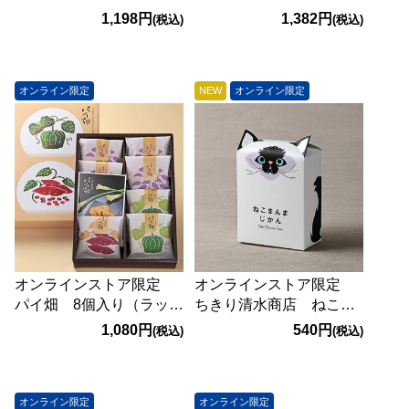
ルズ 300g
ー キャラメルアーモン
1,198円
1,382円
(税込)
(税込)
ドラスク 12枚 【賞味
期限：2026/11/5】
オンライン限定
NEW
オンライン限定
オンラインストア限定
オンラインストア限定
パイ畑 8個入り（ラッピ
ちきり清水商店 ねこま
ング済）【賞味期限：
んまじかんー2 5p
1,080円
540円
(税込)
(税込)
2026/11/13】
オンライン限定
オンライン限定