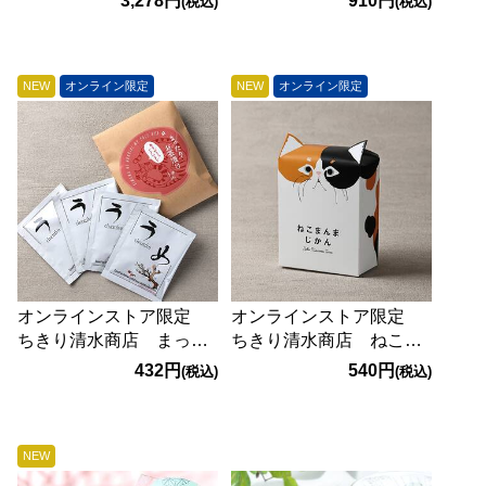
3,278円
910円
(税込)
(税込)
NEW
オンライン限定
NEW
オンライン限定
オンラインストア限定
オンラインストア限定
ちきり清水商店 まった
ちきり清水商店 ねこま
りお茶漬け（ありがとう
んまじかんー1 5p
432円
540円
(税込)
(税込)
ございます） 4袋
NEW