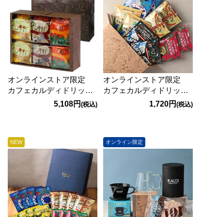
オンラインストア限定
オンラインストア限定
カフェカルディドリッ
カフェカルディドリッ
プ コーヒー3種詰め合わ
プ コーヒー10pセッ
5,108円
1,720円
(税込)
(税込)
せギフトセット※ラッピ
ト ギフトBOX入り
ング済み
NEW
オンライン限定