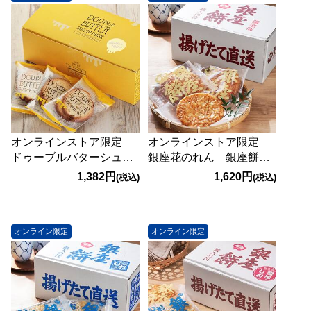
オンラインストア限定
オンラインストア限定
ドゥーブルバターシュガ
銀座花のれん 銀座餅
ーラスク 12袋入【賞味
醤油味 12枚【賞味期
1,382円
1,620円
(税込)
(税込)
期限：2026/10/23】
限：2026/10/11】
オンライン限定
オンライン限定