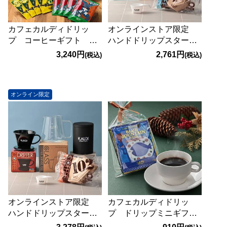
カフェカルディドリッ
オンラインストア限定
プ コーヒーギフト
ハンドドリップスタータ
16p
ーセット（1-2杯用）
3,240円
2,761円
(税込)
(税込)
オンライン限定
オンラインストア限定
カフェカルディドリッ
ハンドドリップスタータ
プ ドリップミニギフト
ーセット（2-5杯用）
（5種）