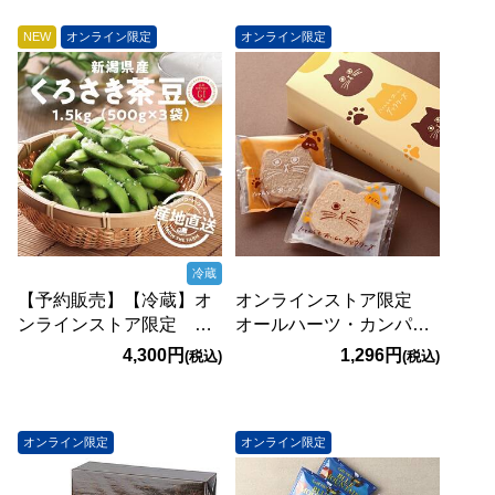
NEW
オンライン限定
オンライン限定
冷蔵
【予約販売】【冷蔵】オ
オンラインストア限定
ンラインストア限定 新
オールハーツ・カンパニ
潟県くろさき茶豆（ぴか
ー にゃんともおいしい
4,300円
1,296円
(税込)
(税込)
り茶豆）1.5kg（500g×3
ダックワーズ 6個アソー
袋）●産地直送・送料込
ト【賞味期限：
み●【8月中旬-下旬お届け
2026/11/20】
オンライン限定
オンライン限定
予定】