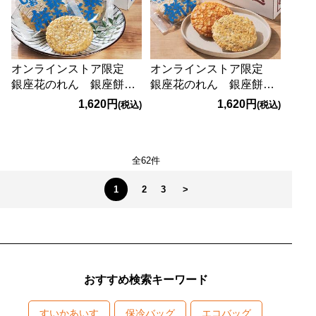
オンラインストア限定
オンラインストア限定
銀座花のれん 銀座餅
銀座花のれん 銀座餅
しお 12枚【賞味期限：
詰め合わせ 12枚【賞味
1,620円
1,620円
(税込)
(税込)
2026/10/11】
期限：2026/10/11】
全62件
1
2
3
>
おすすめ検索キーワード
すいかあいす
保冷バッグ
エコバッグ