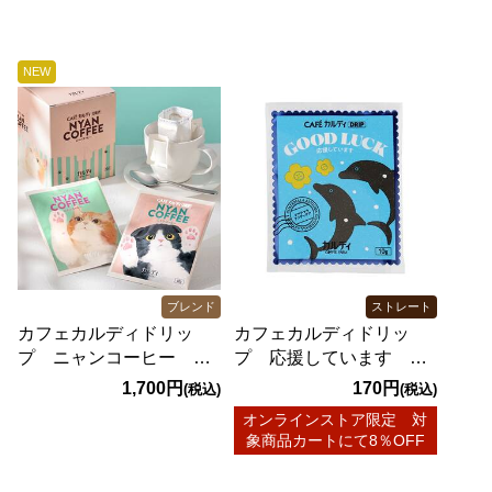
町産すいかの果汁使用）
NEW
ブレンド
ストレート
カフェカルディドリッ
カフェカルディドリッ
プ ニャンコーヒー
プ 応援しています グ
10p箱入り
アテマラ アンティグ
1,700円
170円
(税込)
(税込)
ア 1p
オンラインストア限定 対
象商品カートにて8％OFF