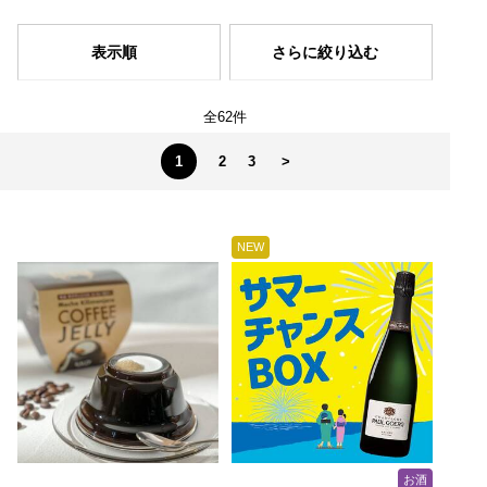
表示順
さらに絞り込む
全62件
1
2
3
>
NEW
お酒