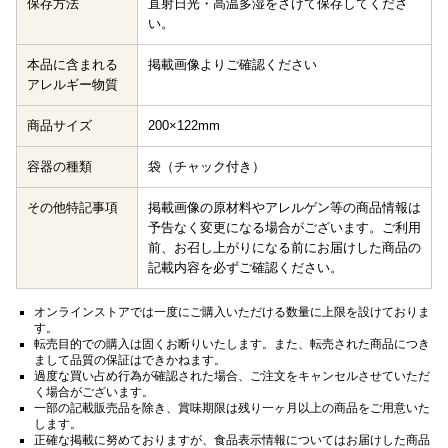
保存方法
直射日光・高温多湿をさけて保存してくださ
い。
本品に含まれる
掲載画像よりご確認ください
アレルギー物質
商品サイズ
200×122mm
容器の種類
袋（チャック付き）
その他特記事項
掲載画像の原材料やアレルゲン等の商品情報は
予告なく変更になる場合がございます。ご利用
前、お召し上がりになる前にお届けした商品の
記載内容を必ずご確認ください。
オンラインストアでは一度にご購入いただける数量に上限を設けておりま
す。
転売目的での購入は固くお断りいたします。また、転売された商品につき
まして品質の保証はできかねます。
過度な買い占め行為が確認された場合、ご注文をキャンセルさせていただ
く場合がございます。
一部の記載販売品を除き、賞味期限は残り一ヶ月以上の商品をご用意いた
します。
正確な掲載に努めておりますが、食品表示情報についてはお届けした商品