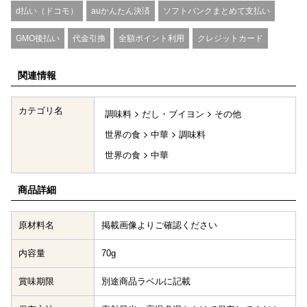
d払い（ドコモ）
auかんたん決済
ソフトバンクまとめて支払い
GMO後払い
代金引換
全額ポイント利用
クレジットカード
関連情報
カテゴリ名
調味料
だし・ブイヨン
その他
世界の食
中華
調味料
世界の食
中華
商品詳細
原材料名
掲載画像よりご確認ください
内容量
70g
賞味期限
別途商品ラベルに記載