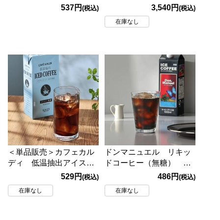
（無糖） 1000ml
125ml×30本【賞味期限：
537円
3,540円
(税込)
(税込)
2027/1/21】
在庫なし
＜単品販売＞カフェカル
ドンマニュエル リキッ
ディ 低温抽出アイスコ
ドコーヒー（無糖）
ーヒー 1000ml【賞味期
1000ml【賞味期限：
529円
486円
(税込)
(税込)
限：2027/6/25】
2026/12/31】
在庫なし
在庫なし