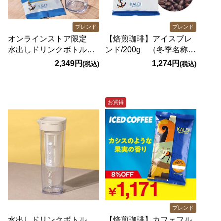
ブレンド
ブレンド
オンラインストア限定
【焙煎珈琲】アイスブレ
水出しドリンクボトル
ンド/200g （冬季名称：
（ミルキーホワイト）＆
イタリアンロースト）
2,349円
1,274円
(税込)
(税込)
アイスブレンドセット
お買得
ブレンド
水出しドリンクボトル
【焙煎珈琲】カフェフル