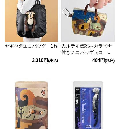
ヤギべえエコバッグ 1枚
カルディ伝説柄カラビナ
付きミニバッグ（コーヒ
ーゼリー入り） 1個
2,310円
484円
(税込)
(税込)