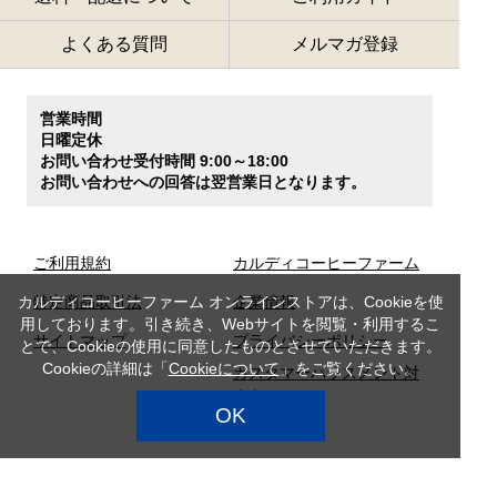
よくある質問
メルマガ登録
営業時間
日曜定休
お問い合わせ受付時間 9:00～18:00
お問い合わせへの回答は翌営業日となります。
ご利用規約
カルディコーヒーファーム
カルディコーヒーファーム オンラインストアは、Cookieを使
特定商品取引法
企業情報
用しております。引き続き、Webサイトを閲覧・利用するこ
サイトマップ
プライバシーポリシー
とで、Cookieの使用に同意したものとさせていただきます。
Cookieの詳細は「
Cookieについて
」をご覧ください。
カスタマーハラスメント対
応方針
OK
店舗検索
採用情報