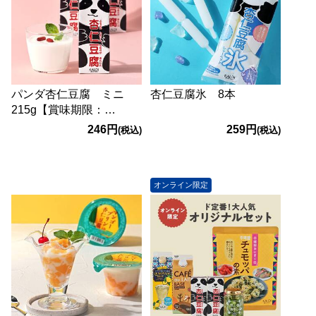
パンダ杏仁豆腐 ミニ
杏仁豆腐氷 8本
215g【賞味期限：
2026/12/15】
246円
259円
(税込)
(税込)
オンライン限定