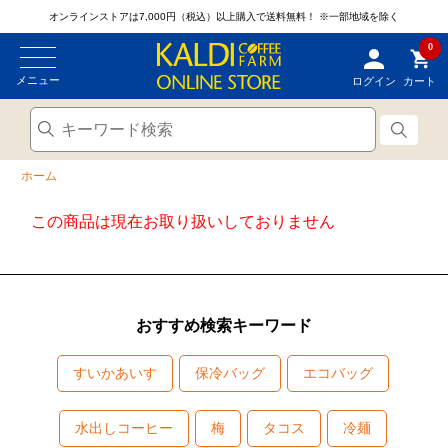
オンラインストアは7,000円（税込）以上購入で送料無料！
※一部地域を除く
0
メニュー
ログイン
カート
ホーム
この商品は現在お取り扱いしておりません
おすすめ検索キーワード
すいかあいす
保冷バッグ
エコバッグ
水出しコーヒー
梅
タコス
冷麺