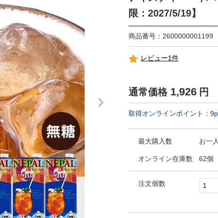
限：2027/5/19】
商品番号：2600000001199
レビュー1件
1,926
通常価格
円
取得オンラインポイント：
9
p
最大購入数
お一
オンライン在庫数
62個
注文個数