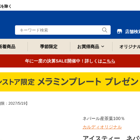
域を除く
店舗検
新着商品
季節限定
お買得商品
オリジナ
年に一度の決算SALE開催中！詳しくは
こちら
2027/5/19】
ネパール産茶葉100％
カルディオリジナル
アイスティー ネパー