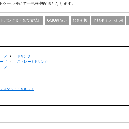
トクール便にて一括梱包配送となります。
フトバンクまとめて支払い
GMO後払い
代金引換
全額ポイント利用
ーツ
ドリンク
ーツ
ストレートドリンク
ーツ
ンスタント・リキッド