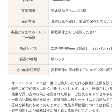
賞味期限
別途商品ラベルに記載
保存方法
直射日光を避け、常温で保存してくだ
本品に含まれるアレル
掲載画像よりご確認ください
ギー物質
商品サイズ
210×90×60mm（製品） 290×130
容器の種類
紙パック
その他特記事項
掲載画像の原材料やアレルゲン等の商
・オンラインストアでは一度にご購入いただける数量に上限を設
・転売目的での購入は固くお断りいたします。また、転売された
・過度な買い占め行為が確認された場合、ご注文をキャンセルさ
・一部の記載販売品を除き、賞味期限は残り一ヶ月以上の商品を
・正確な掲載に努めておりますが、食品表示情報についてはお届
・特売期間および価格は実店舗と異なる場合がございます。