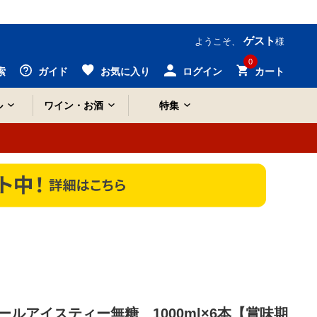
ゲスト
ようこそ、
様
0
索
ガイド
お気に入り
ログイン
カート
ル
ワイン・お酒
特集
ルアイスティー無糖 1000ml×6本【賞味期