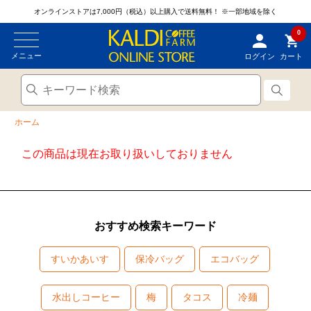
オンラインストアは7,000円（税込）以上購入で送料無料！
※一部地域を除く
0
メニュー
ログイン
カート
ホーム
この商品は現在お取り扱いしておりません
おすすめ検索キーワード
すいかあいす
保冷バッグ
エコバッグ
水出しコーヒー
梅
タコス
冷麺