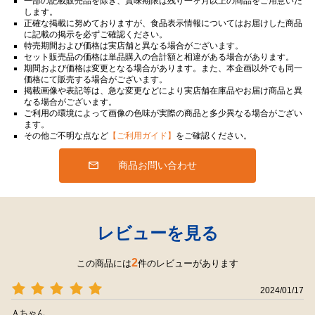
一部の記載販売品を除き、賞味期限は残り一ヶ月以上の商品をご用意いた
します。
正確な掲載に努めておりますが、食品表示情報についてはお届けした商品
に記載の掲示を必ずご確認ください。
特売期間および価格は実店舗と異なる場合がございます。
セット販売品の価格は単品購入の合計額と相違がある場合があります。
期間および価格は変更となる場合があります。また、本企画以外でも同一
価格にて販売する場合がございます。
掲載画像や表記等は、急な変更などにより実店舗在庫品やお届け商品と異
なる場合がございます。
ご利用の環境によって画像の色味が実際の商品と多少異なる場合がござい
ます。
その他ご不明な点など
【ご利用ガイド】
をご確認ください。
商品お問い合わせ
レビューを見る
2
この商品には
件のレビューがあります
2024/01/17
Ａちゃん