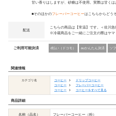
甘い香りはしますが、砂糖は不使用。実際は甘くは
■そのほかの
フレーバーコーヒー
はこちらからどう
こちらの商品は【常温】です。＜佐川急
配送
※冷蔵商品をご一緒にご注文の際はヤマ
ご利用可能決済
d払い（ドコモ）
auかんたん決済
ソ
関連情報
カテゴリ名
コーヒー
ドリップコーヒー
コーヒー
フレーバーコーヒー
コーヒー
コーヒーをすべて見る
商品詳細
名称（品名）
フレーバーコーヒー（粉）