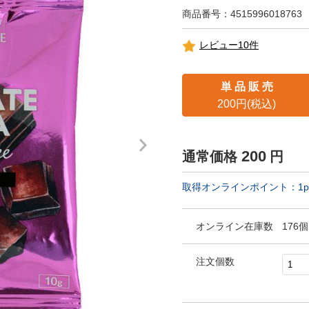
商品番号：4515996018763
レビュー10件
単 品 販 売
200円(税込)
200
通常価格
円
取得オンラインポイント：
1
p
オンライン在庫数
176個
注文個数