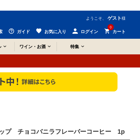
ゲスト
ようこそ、
様
0
索
ガイド
お気に入り
ログイン
カート
ル
ワイン・お酒
特集
ップ チョコバニラフレーバーコーヒー 1p