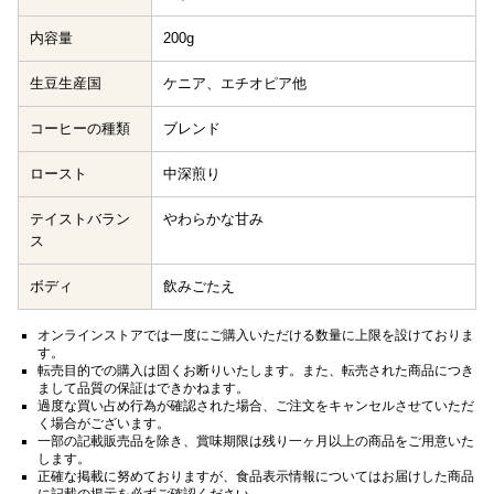
内容量
200g
生豆生産国
ケニア、エチオピア他
コーヒーの種類
ブレンド
ロースト
中深煎り
テイストバラン
やわらかな甘み
ス
ボディ
飲みごたえ
オンラインストアでは一度にご購入いただける数量に上限を設けておりま
す。
転売目的での購入は固くお断りいたします。また、転売された商品につき
まして品質の保証はできかねます。
過度な買い占め行為が確認された場合、ご注文をキャンセルさせていただ
く場合がございます。
一部の記載販売品を除き、賞味期限は残り一ヶ月以上の商品をご用意いた
します。
正確な掲載に努めておりますが、食品表示情報についてはお届けした商品
に記載の掲示を必ずご確認ください。