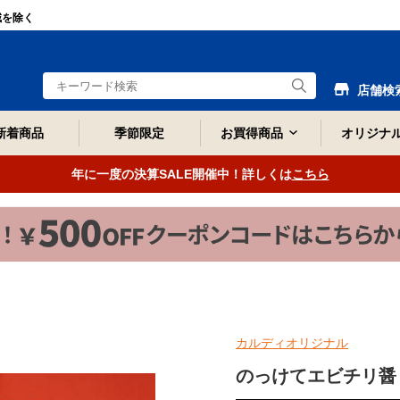
域を除く
店舗検
新着商品
季節限定
お買得商品
オリジナ
年に一度の決算SALE開催中！詳しくは
こちら
カルディオリジナル
のっけてエビチリ醤 