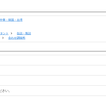
中華・韓国・台湾
タント
缶詰・瓶詰
合わせ調味料
ださい。