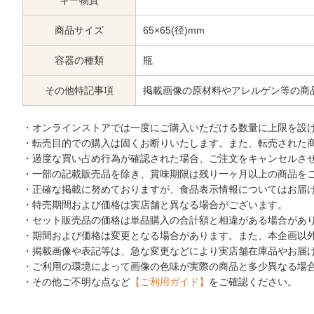
ギー物質
商品サイズ
65×65(径)mm
容器の種類
瓶
その他特記事項
掲載画像の原材料やアレルゲン等の商
・オンラインストアでは一度にご購入いただける数量に上限を設
・転売目的での購入は固くお断りいたします。また、転売された
・過度な買い占め行為が確認された場合、ご注文をキャンセルさ
・一部の記載販売品を除き、賞味期限は残り一ヶ月以上の商品を
・正確な掲載に努めておりますが、食品表示情報についてはお届
・特売期間および価格は実店舗と異なる場合がございます。
・セット販売品の価格は単品購入の合計額と相違がある場合があ
・期間および価格は変更となる場合があります。また、本企画以
・掲載画像や表記等は、急な変更などにより実店舗在庫品やお届
・ご利用の環境によって画像の色味が実際の商品と多少異なる場
・その他ご不明な点など
【ご利用ガイド】
をご確認ください。