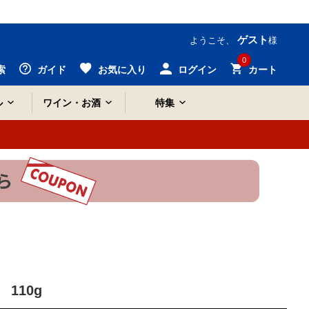
ゲスト
ようこそ、
様
0
索
ガイド
お気に入り
ログイン
カート
ル
ワイン・お酒
特集
110g