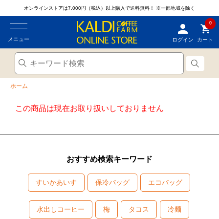
オンラインストアは7,000円（税込）以上購入で送料無料！
※一部地域を除く
0
メニュー
ログイン
カート
ホーム
この商品は現在お取り扱いしておりません
おすすめ検索キーワード
すいかあいす
保冷バッグ
エコバッグ
水出しコーヒー
梅
タコス
冷麺