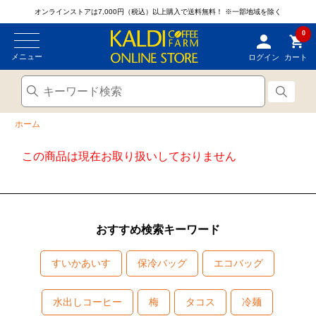
オンラインストアは7,000円（税込）以上購入で送料無料！
※一部地域を除く
0
メニュー
ログイン
カート
ホーム
この商品は現在お取り扱いしておりません
おすすめ検索キーワード
すいかあいす
保冷バッグ
エコバッグ
水出しコーヒー
梅
タコス
冷麺