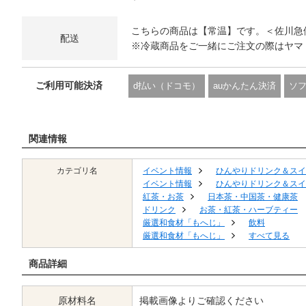
こちらの商品は【常温】です。＜佐川急
配送
※冷蔵商品をご一緒にご注文の際はヤマ
ご利用可能決済
d払い（ドコモ）
auかんたん決済
ソ
関連情報
カテゴリ名
イベント情報
ひんやりドリンク＆スイ
イベント情報
ひんやりドリンク＆スイ
紅茶・お茶
日本茶・中国茶・健康茶
ドリンク
お茶・紅茶・ハーブティー
厳選和食材「もへじ」
飲料
厳選和食材「もへじ」
すべて見る
商品詳細
原材料名
掲載画像よりご確認ください