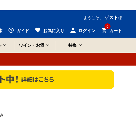
ゲスト
ようこそ、
様
0
索
ガイド
お気に入り
ログイン
カート
ル
ワイン・お酒
特集
み
g