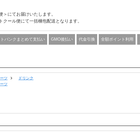
便＞にてお届けいたします。
トクール便にて一括梱包配送となります。
フトバンクまとめて支払い
GMO後払い
代金引換
全額ポイント利用
ーツ
ドリンク
ーツ