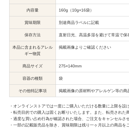
内容量
160g（10g×16袋）
賞味期限
別途商品ラベルに記載
保存方法
直射日光、高温多湿を避けて常温で保
本品に含まれるアレル
掲載画像よりご確認ください
ギー物質
商品サイズ
275×140mm
容器の種類
袋
その他特記事項
掲載画像の原材料やアレルゲン等の商
・オンラインストアでは一度にご購入いただける数量に上限を設
・転売目的での購入は固くお断りいたします。また、転売された
・過度な買い占め行為が確認された場合、ご注文をキャンセルさ
・一部の記載販売品を除き、賞味期限は残り一ヶ月以上の商品を