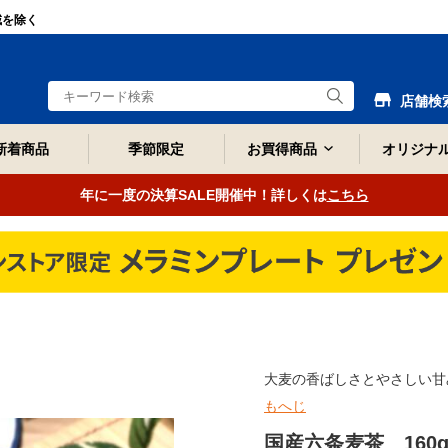
域を除く
店舗検
新着商品
季節限定
お買得商品
オリジナ
年に一度の決算SALE開催中！詳しくは
こちら
大麦の香ばしさとやさしい甘
もへじ
国産六条麦茶 160