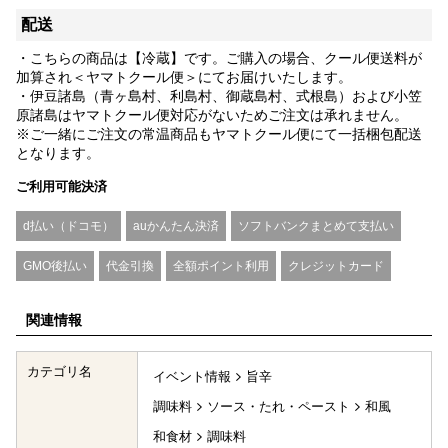
配送
・こちらの商品は【冷蔵】です。ご購入の場合、クール便送料が
加算され＜ヤマトクール便＞にてお届けいたします。
・伊豆諸島（青ヶ島村、利島村、御蔵島村、式根島）および小笠
原諸島はヤマトクール便対応がないためご注文は承れません。
※ご一緒にご注文の常温商品もヤマトクール便にて一括梱包配送
となります。
ご利用可能決済
d払い（ドコモ）
auかんたん決済
ソフトバンクまとめて支払い
GMO後払い
代金引換
全額ポイント利用
クレジットカード
関連情報
カテゴリ名
イベント情報
旨辛
調味料
ソース・たれ・ペースト
和風
和食材
調味料