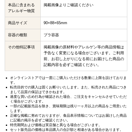
本品に含まれる
掲載画像よりご確認ください
アレルギー物質
商品サイズ
90×88×65mm
容器の種類
プラ容器
その他特記事項
掲載画像の原材料やアレルゲン等の商品情報は
予告なく変更になる場合がございます。ご利用
前、お召し上がりになる前にお届けした商品の
記載内容を必ずご確認ください。
オンラインストアでは一度にご購入いただける数量に上限を設けておりま
す。
転売目的での購入は固くお断りいたします。また、転売された商品につき
まして品質の保証はできかねます。
過度な買い占め行為が確認された場合、ご注文をキャンセルさせていただ
く場合がございます。
一部の記載販売品を除き、賞味期限は残り一ヶ月以上の商品をご用意いた
します。
正確な掲載に努めておりますが、食品表示情報についてはお届けした商品
に記載の掲示を必ずご確認ください。
特売期間および価格は実店舗と異なる場合がございます。
セット販売品の価格は単品購入の合計額と相違がある場合があります。