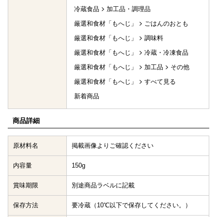
冷蔵食品
加工品・調理品
厳選和食材「もへじ」
ごはんのおとも
厳選和食材「もへじ」
調味料
厳選和食材「もへじ」
冷蔵・冷凍食品
厳選和食材「もへじ」
加工品
その他
厳選和食材「もへじ」
すべて見る
新着商品
商品詳細
原材料名
掲載画像よりご確認ください
内容量
150g
賞味期限
別途商品ラベルに記載
保存方法
要冷蔵（10℃以下で保存してください。）