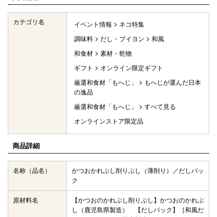
カテゴリ名
イベント情報
ネコ特集
調味料
だし・ブイヨン
和風
和食材
素材・乾物
ギフト
オンライン限定ギフト
厳選和食材「もへじ」
もへじが選んだ日本
の逸品
厳選和食材「もへじ」
すべて見る
オンラインストア限定品
商品詳細
名称（品名）
かつおかれぶし削りぶし（薄削り）／だしパッ
ク
原材料名
【かつおのかれぶし削りぶし】かつおのかれぶ
し（鹿児島県製造） 【だしパック】［和風だ