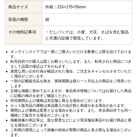
商品サイズ
外箱：215×175×55mm
容器の種類
箱
その他特記事項
・だしパックは、小麦、大豆、さばを含む製品
と共通の設備で製造しています。
オンラインストアでは一度にご購入いただける数量に上限を設けておりま
す。
転売目的での購入は固くお断りいたします。また、転売された商品につき
まして品質の保証はできかねます。
過度な買い占め行為が確認された場合、ご注文をキャンセルさせていただ
く場合がございます。
一部の記載販売品を除き、賞味期限は残り一ヶ月以上の商品をご用意いた
します。
正確な掲載に努めておりますが、食品表示情報についてはお届けした商品
に記載の掲示を必ずご確認ください。
特売期間および価格は実店舗と異なる場合がございます。
セット販売品の価格は単品購入の合計額と相違がある場合があります。
期間および価格は変更となる場合があります。また、本企画以外でも同一
価格にて販売する場合がございます。
掲載画像や表記等は、急な変更などにより実店舗在庫品やお届け商品と異
なる場合がございます。
ご利用の環境によって画像の色味が実際の商品と多少異なる場合がござい
ます。