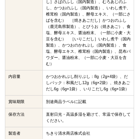
し］さばのふし（国内製造）、むろあじのふ
し、かつおのふし（国内製造）、いわし煮干、
椎茸粉（国内製造）、酵母エキス、（一部にさ
ばを含む） ［焼きあごだし］かつおのふし
（鹿児島県製造）、とびうお（焼きあご）、食
塩、酵母エキス、醤油粉末、（一部に小麦・大
豆を含む） ［いりこだし］いわし煮干（国内
製造）、かつおのかれぶし（国内製造）、食
塩、酵母エキス、椎茸粉（国内製造）、昆布パ
ウダー、醤油粉末、（一部に小麦・大豆を含
む）
内容量
かつおかれぶし削りぶし：8g（2g×4袋）、だ
しパック：和風だし12g（6g×2袋）、焼きあご
だし6g（6g×1袋）、いりこだし6g（6g×1袋）
賞味期限
別途商品ラベルに記載
保存方法
直射日光・高温多湿を避けて、常温で保存して
ください。
製造者
ちきり清水商店株式会社