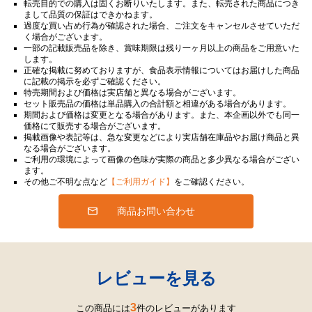
転売目的での購入は固くお断りいたします。また、転売された商品につき
まして品質の保証はできかねます。
過度な買い占め行為が確認された場合、ご注文をキャンセルさせていただ
く場合がございます。
一部の記載販売品を除き、賞味期限は残り一ヶ月以上の商品をご用意いた
します。
正確な掲載に努めておりますが、食品表示情報についてはお届けした商品
に記載の掲示を必ずご確認ください。
特売期間および価格は実店舗と異なる場合がございます。
セット販売品の価格は単品購入の合計額と相違がある場合があります。
期間および価格は変更となる場合があります。また、本企画以外でも同一
価格にて販売する場合がございます。
掲載画像や表記等は、急な変更などにより実店舗在庫品やお届け商品と異
なる場合がございます。
ご利用の環境によって画像の色味が実際の商品と多少異なる場合がござい
ます。
その他ご不明な点など
【ご利用ガイド】
をご確認ください。
商品お問い合わせ
レビューを見る
3
この商品には
件のレビューがあります