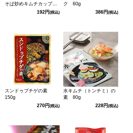
そば炒めキムチカップ
ク 60g
122g
192円
386円
(税込)
(税込)
スンドゥブチゲの素
水キムチ（トンチミ）の
150g
素 80g
270円
228円
(税込)
(税込)