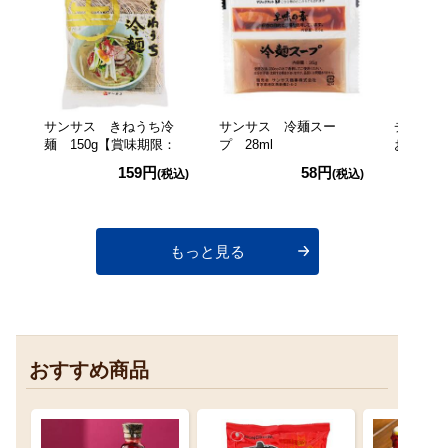
サンサス きねうち冷
サンサス 冷麺スー
チュモッ
麺 150g【賞味期限：
プ 28ml
おにぎり
2026/11/6】
159円
58円
(税込)
(税込)
もっと見る
おすすめ商品