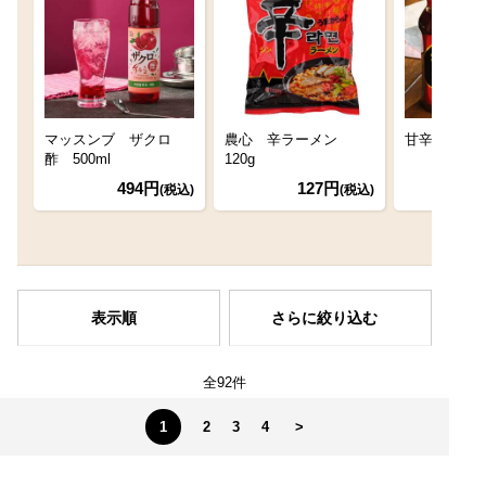
マッスンブ ザクロ
農心 辛ラーメン
甘辛キムチだ
酢 500ml
120g
494円
127円
(税込)
(税込)
表示順
さらに絞り込む
全92件
1
2
3
4
>