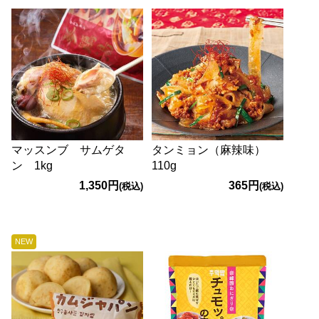
マッスンブ サムゲタ
タンミョン（麻辣味）
ン 1kg
110g
1,350円
365円
(税込)
(税込)
NEW