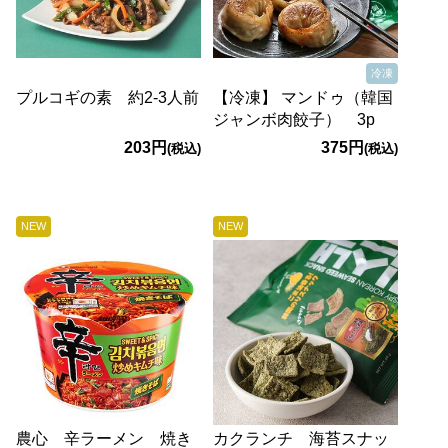
冷凍
プルコギの素 約2-3人前
【冷凍】 マンドゥ（韓国
ジャンボ肉餃子） 3p
203円
375円
(税込)
(税込)
NEW
NEW
農心 辛ラーメン 焼き
カクランチ 海苔スナッ