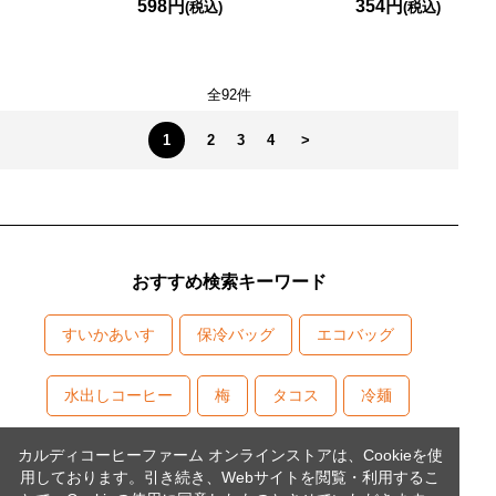
598円
354円
(税込)
(税込)
全92件
1
2
3
4
>
おすすめ検索キーワード
すいかあいす
保冷バッグ
エコバッグ
水出しコーヒー
梅
タコス
冷麺
カルディコーヒーファーム オンラインストアは、Cookieを使
用しております。引き続き、Webサイトを閲覧・利用するこ