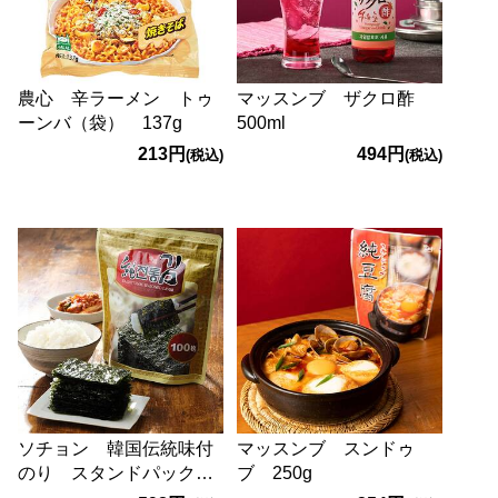
農心 辛ラーメン トゥ
マッスンブ ザクロ酢
ーンバ（袋） 137g
500ml
213円
494円
(税込)
(税込)
ソチョン 韓国伝統味付
マッスンブ スンドゥ
のり スタンドパック
ブ 250g
100p