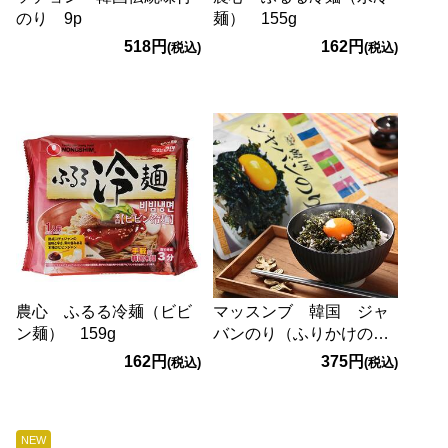
のり 9p
麺） 155g
518円
162円
(税込)
(税込)
農心 ふるる冷麺（ビビ
マッスンブ 韓国 ジャ
ン麺） 159g
バンのり（ふりかけの
り） 60g
162円
375円
(税込)
(税込)
NEW