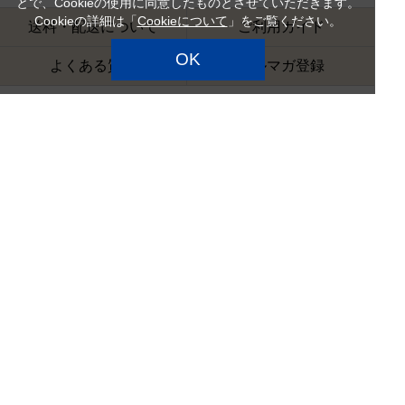
とで、Cookieの使用に同意したものとさせていただきます。
Cookieの詳細は「
Cookieについて
」をご覧ください。
送料・配送について
ご利用ガイド
OK
よくある質問
メルマガ登録
営業時間
日曜定休
お問い合わせ受付時間 9:00～18:00
お問い合わせへの回答は翌営業日となります。
ご利用規約
カルディコーヒーファーム
特定商品取引法
企業情報
サイトマップ
プライバシーポリシー
カスタマーハラスメント対
応方針
店舗検索