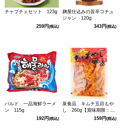
チャプチェセット 123g
麹屋仕込みの旨辛コチュ
ジャン 120g
259円
343円
(税込)
(税込)
パルド 一品海鮮ラーメ
泉食品 キムチ五目もや
ン 115g
し 260g【賞味期限：
2026/10/23】
192円
159円
(税込)
(税込)