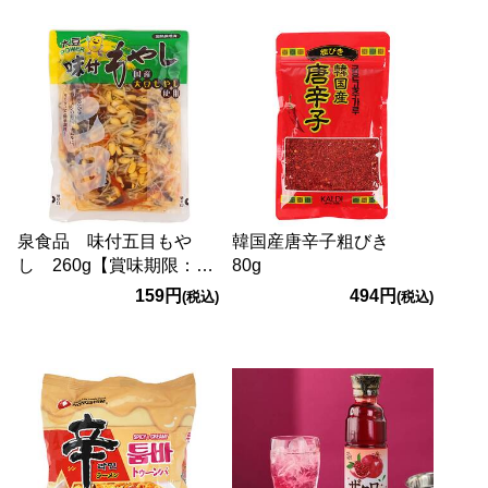
泉食品 味付五目もや
韓国産唐辛子粗びき
し 260g【賞味期限：
80g
2026/11/6】
159円
494円
(税込)
(税込)