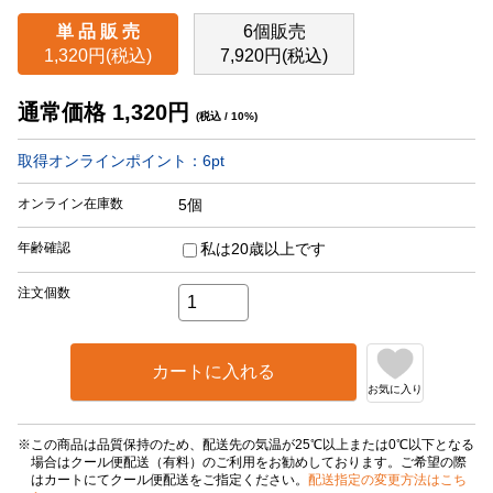
単 品 販 売
6個販売
1,320円(税込)
7,920円(税込)
通常価格
1,320
円
(税込 / 10%)
取得オンラインポイント：
6
pt
オンライン在庫数
5個
年齢確認
私は20歳以上です
注文個数
カートに入れる
お気に入り
この商品は品質保持のため、配送先の気温が25℃以上または0℃以下となる
場合はクール便配送（有料）のご利用をお勧めしております。ご希望の際
はカートにてクール便配送をご指定ください。
配送指定の変更方法はこち