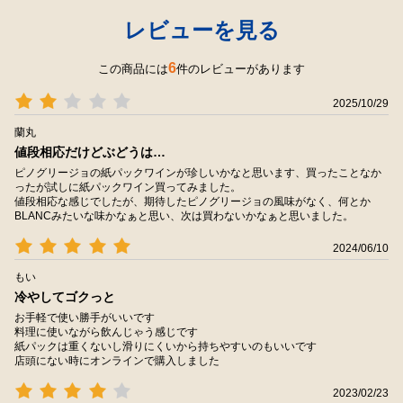
レビューを見る
6
この商品には
件のレビューがあります
2025/10/29
蘭丸
値段相応だけどぶどうは…
ピノグリージョの紙パックワインが珍しいかなと思います、買ったことなか
ったが試しに紙パックワイン買ってみました。
値段相応な感じでしたが、期待したピノグリージョの風味がなく、何とか
BLANCみたいな味かなぁと思い、次は買わないかなぁと思いました。
2024/06/10
もい
冷やしてゴクっと
お手軽で使い勝手がいいです
料理に使いながら飲んじゃう感じです
紙パックは重くないし滑りにくいから持ちやすいのもいいです
店頭にない時にオンラインで購入しました
2023/02/23