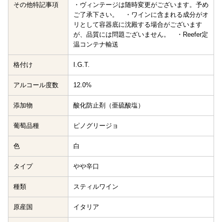
その他特記事項
・ヴィンテージは随時変更がございます。予め
ご了承下さい。 ・ワインに含まれる成分がオ
リとして容器底に沈殿する場合がございます
が、品質には問題ございません。 ・Reefer定
温コンテナ輸送
格付け
I.G.T.
アルコール度数
12.0%
添加物
酸化防止剤（亜硫酸塩）
葡萄品種
ピノグリージョ
色
白
タイプ
やや辛口
種類
スティルワイン
原産国
イタリア