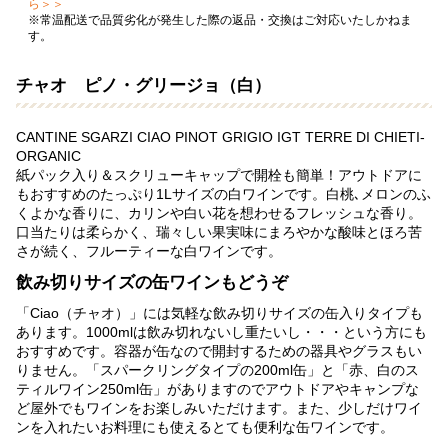
ら＞＞
※常温配送で品質劣化が発生した際の返品・交換はご対応いたしかねま
す。
チャオ ピノ・グリージョ（白）
CANTINE SGARZI CIAO PINOT GRIGIO IGT TERRE DI CHIETI-
ORGANIC
紙パック入り＆スクリューキャップで開栓も簡単！アウトドアに
もおすすめのたっぷり1Lサイズの白ワインです。白桃､メロンのふ
くよかな香りに、カリンや白い花を想わせるフレッシュな香り。
口当たりは柔らかく、瑞々しい果実味にまろやかな酸味とほろ苦
さが続く、フルーティーな白ワインです。
飲み切りサイズの缶ワインもどうぞ
「Ciao（チャオ）」には気軽な飲み切りサイズの缶入りタイプも
あります。1000mlは飲み切れないし重たいし・・・という方にも
おすすめです。容器が缶なので開封するための器具やグラスもい
りません。
「スパークリングタイプの200ml缶」
と
「赤、白のス
ティルワイン250ml缶」
がありますのでアウトドアやキャンプな
ど屋外でもワインをお楽しみいただけます。また、少しだけワイ
ンを入れたいお料理にも使えるとても便利な缶ワインです。