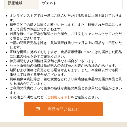
原産地域
ヴェネト
オンラインストアでは一度にご購入いただける数量に上限を設けておりま
す。
転売目的での購入は固くお断りいたします。また、転売された商品につき
まして品質の保証はできかねます。
過度な買い占め行為が確認された場合、ご注文をキャンセルさせていただ
く場合がございます。
一部の記載販売品を除き、賞味期限は残り一ヶ月以上の商品をご用意いた
します。
正確な掲載に努めておりますが、食品表示情報についてはお届けした商品
に記載の掲示を必ずご確認ください。
特売期間および価格は実店舗と異なる場合がございます。
セット販売品の価格は単品購入の合計額と相違がある場合があります。
期間および価格は変更となる場合があります。また、本企画以外でも同一
価格にて販売する場合がございます。
掲載画像や表記等は、急な変更などにより実店舗在庫品やお届け商品と異
なる場合がございます。
ご利用の環境によって画像の色味が実際の商品と多少異なる場合がござい
ます。
その他ご不明な点など
【ご利用ガイド】
をご確認ください。
商品お問い合わせ