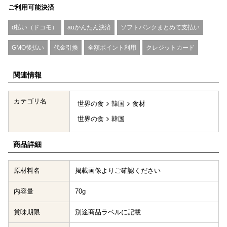
ご利用可能決済
d払い（ドコモ）
auかんたん決済
ソフトバンクまとめて支払い
GMO後払い
代金引換
全額ポイント利用
クレジットカード
関連情報
カテゴリ名
世界の食
韓国
食材
世界の食
韓国
商品詳細
原材料名
掲載画像よりご確認ください
内容量
70g
賞味期限
別途商品ラベルに記載