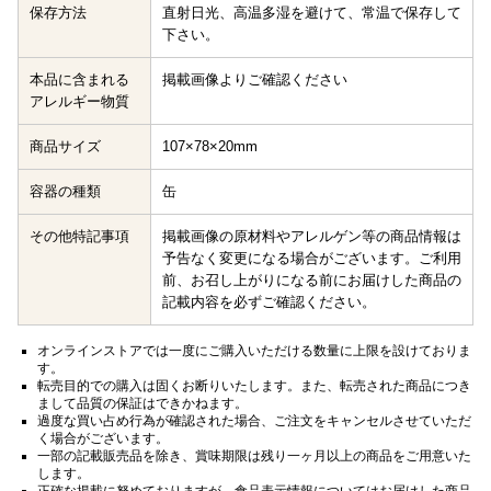
保存方法
直射日光、高温多湿を避けて、常温で保存して
下さい。
本品に含まれる
掲載画像よりご確認ください
アレルギー物質
商品サイズ
107×78×20mm
容器の種類
缶
その他特記事項
掲載画像の原材料やアレルゲン等の商品情報は
予告なく変更になる場合がございます。ご利用
前、お召し上がりになる前にお届けした商品の
記載内容を必ずご確認ください。
オンラインストアでは一度にご購入いただける数量に上限を設けておりま
す。
転売目的での購入は固くお断りいたします。また、転売された商品につき
まして品質の保証はできかねます。
過度な買い占め行為が確認された場合、ご注文をキャンセルさせていただ
く場合がございます。
一部の記載販売品を除き、賞味期限は残り一ヶ月以上の商品をご用意いた
します。
正確な掲載に努めておりますが、食品表示情報についてはお届けした商品