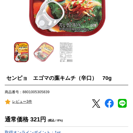
センピョ エゴマの葉キムチ（辛口） 70g
商品番号：8801005305839
レビュー3件
通常価格
321
円
(税込 / 8%)
取得オンラインポイント：
1
pt