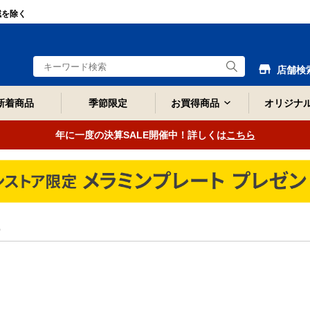
域を除く
店舗検
新着商品
季節限定
お買得商品
オリジナ
年に一度の決算SALE開催中！詳しくは
こちら
）