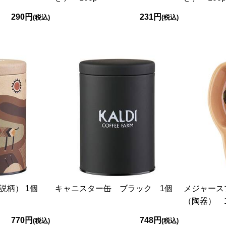
290円
231円
(税込)
(税込)
説柄） 1個
キャニスター缶 ブラック 1個
メジャー
（陶器） 
770円
748円
(税込)
(税込)