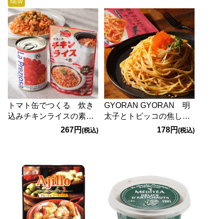
NEW
トマト缶でつくる 炊き
GYORAN GYORAN 明
込みチキンライスの素
太子とトビッコの焦しガ
118g
ーリックパスタソース
267円
178円
(税込)
(税込)
30g