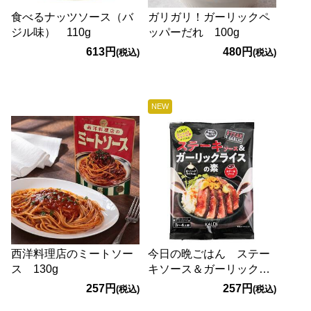
食べるナッツソース（バ
ガリガリ！ガーリックペ
ジル味） 110g
ッパーだれ 100g
613円
480円
(税込)
(税込)
NEW
西洋料理店のミートソー
今日の晩ごはん ステー
ス 130g
キソース＆ガーリックラ
イスの素 100g
257円
257円
(税込)
(税込)