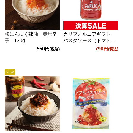
梅にんにく辣油 赤唐辛
カリフォルニアギフト
子 120g
パスタソース（トマト＆
ガーリック） 708g
550円
798円
(税込)
(税込)
NEW