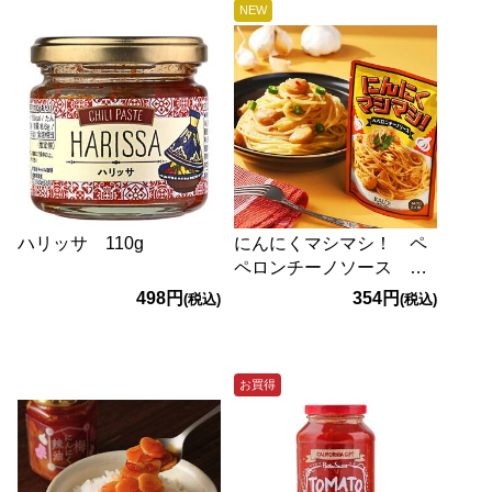
NEW
ハリッサ 110g
にんにくマシマシ！ ペ
ペロンチーノソース
140g
498円
354円
(税込)
(税込)
お買得