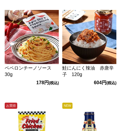
ペペロンチーノソース
鮭にんにく辣油 赤唐辛
30g
子 120g
178円
604円
(税込)
(税込)
お買得
NEW