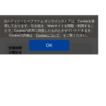
カルディコーヒーファーム オンラインストアは、Cookieを使
送料・配送について
ご利用ガイド
用しております。引き続き、Webサイトを閲覧・利用するこ
とで、Cookieの使用に同意したものとさせていただきます。
よくある質問
メルマガ登録
Cookieの詳細は「
Cookieについて
」をご覧ください。
OK
営業時間
日曜定休
お問い合わせ受付時間 9:00～18:00
お問い合わせへの回答は翌営業日となります。
ご利用規約
カルディコーヒーファーム
特定商品取引法
企業情報
サイトマップ
プライバシーポリシー
カスタマーハラスメント対