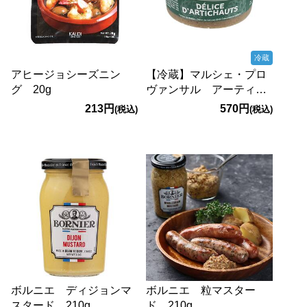
冷蔵
アヒージョシーズニン
【冷蔵】マルシェ・プロ
グ 20g
ヴァンサル アーティチ
ョークペースト 125g
213円
570円
(税込)
(税込)
ボルニエ ディジョンマ
ボルニエ 粒マスター
スタード 210g
ド 210g