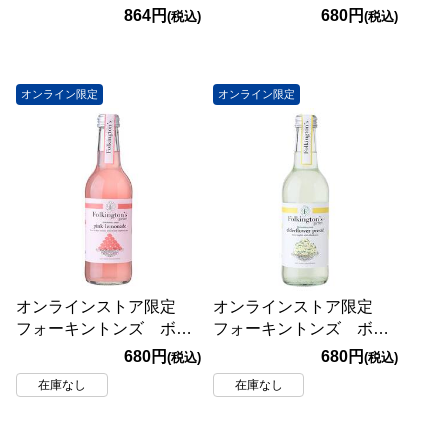
ル ジンジャービア
864円
680円
(税込)
(税込)
330ml
オンライン限定
オンライン限定
オンラインストア限定
オンラインストア限定
フォーキントンズ ボト
フォーキントンズ ボト
ル ピンクレモネード
ル エルダーフラワー
680円
680円
(税込)
(税込)
330ml
330ml
在庫なし
在庫なし