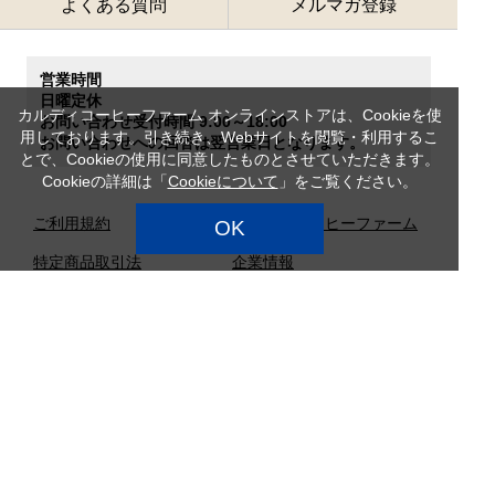
よくある質問
メルマガ登録
営業時間
日曜定休
カルディコーヒーファーム オンラインストアは、Cookieを使
お問い合わせ受付時間 9:00～18:00
用しております。引き続き、Webサイトを閲覧・利用するこ
お問い合わせへの回答は翌営業日となります。
とで、Cookieの使用に同意したものとさせていただきます。
Cookieの詳細は「
Cookieについて
」をご覧ください。
ご利用規約
カルディコーヒーファーム
OK
特定商品取引法
企業情報
サイトマップ
プライバシーポリシー
カスタマーハラスメント対
応方針
店舗検索
採用情報