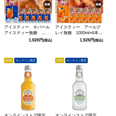
アイスティー ネパール
アイスティー アールグ
アイスティー無糖
レイ無糖 1000ml×6本
1000ml×6本【賞味期限：
【賞味期限：2027/6/10】
1,926円
1,926円
(税込)
(税込)
2027/5/19】
NEW
オンライン限定
NEW
オンライン限定
オンラインストア限定
オンラインストア限定