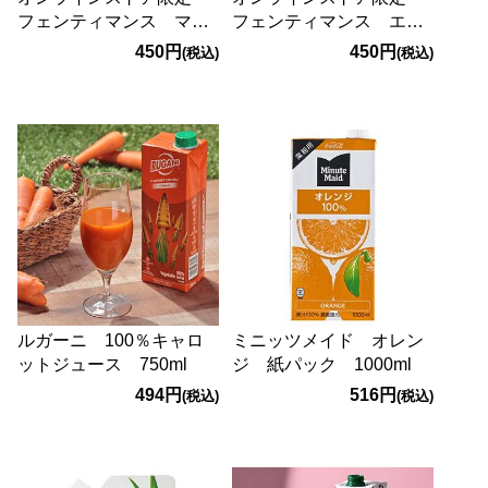
フェンティマンス マン
フェンティマンス エル
ダリン＆シビルオレンジ
ダーフラワー 275ml
450円
450円
(税込)
(税込)
ジガー 275ml
ルガーニ 100％キャロ
ミニッツメイド オレン
ットジュース 750ml
ジ 紙パック 1000ml
494円
516円
(税込)
(税込)