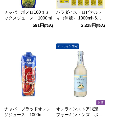
チャバ ポメロ100％ミ
パラダイストロピカルテ
ックスジュース 1000ml
ィ（無糖） 1000ml×6本
【賞味期限：2027/1/9】
591円
2,328円
(税込)
(税込)
オンライン限定
お酒
チャバ ブラッドオレン
オンラインストア限定
ジジュース 1000ml
フォーキントンズ ボト