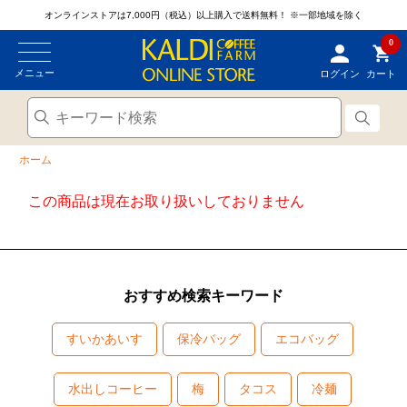
オンラインストアは7,000円（税込）以上購入で送料無料！
※一部地域を除く
0
メニュー
ログイン
カート
ホーム
この商品は現在お取り扱いしておりません
おすすめ検索キーワード
すいかあいす
保冷バッグ
エコバッグ
水出しコーヒー
梅
タコス
冷麺