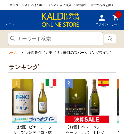
オンラインストアは7,000円（税込）以上購入で送料無料！
※一部地域を除く
0
メニュー
ログイン
カート
ホーム
検索条件（カテゴリ：辛口のスパークリングワイン）
ランキング
【お酒】ピエーノ フ
【お酒】ペレ・ベント
【お酒】
リッツァンテ（白・微
ゥーラ カバ トレゾ
マ ブリ