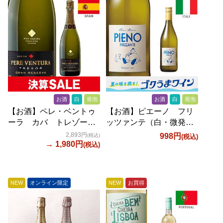
お酒
白
発泡
お酒
白
発泡
【お酒】ペレ・ベントゥ
【お酒】ピエーノ フリ
ーラ カバ トレゾー
ッツァンテ（白・微発
ル ブリュット グラ
泡） 750ml
2,893円
998円
(税込)
(税込)
ン・レセルバ（白・発
→ 1,980円
(税込)
泡） 750ml
NEW
オンライン限定
NEW
お買得