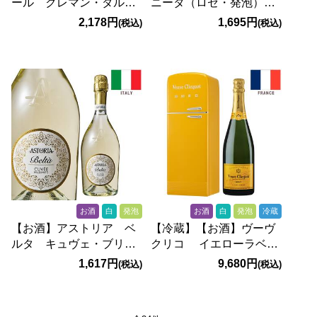
ール クレマン・ダルザ
ニータ（ロゼ・発泡）
ス ブリュット（白・発
750ml
2,178円
1,695円
(税込)
(税込)
泡） 750ml
お酒
白
発泡
お酒
白
発泡
冷蔵
【お酒】アストリア ベ
【冷蔵】【お酒】ヴーヴ
ルタ キュヴェ・ブリュ
クリコ イエローラベ
ット ミレジマート
ル フリッジ（白・発
1,617円
9,680円
(税込)
(税込)
（白・発泡） 750ml
泡） 750ml