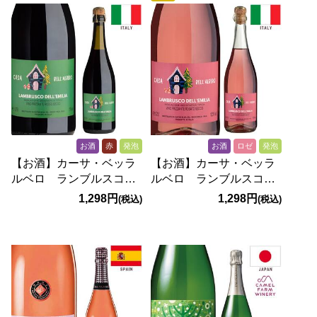
お酒
赤
発泡
お酒
ロゼ
発泡
【お酒】カーサ・ベッラ
【お酒】カーサ・ベッラ
ルベロ ランブルスコ・
ルベロ ランブルスコ
ロッソ・セッコ（赤・微
ロザート セッコ（ロ
1,298円
1,298円
(税込)
(税込)
発泡） 750ml
ゼ・微発泡） 750ml