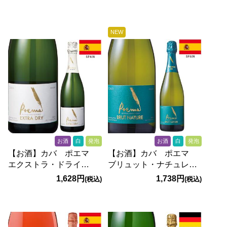
200ml
バ ハーフ（白・発泡）
375ml
NEW
お酒
白
発泡
お酒
白
発泡
【お酒】カバ ポエマ
【お酒】カバ ポエマ
エクストラ・ドライ
ブリュット・ナチュレ
（白・発泡） 750ml
（白・発泡） 750ml
1,628円
1,738円
(税込)
(税込)