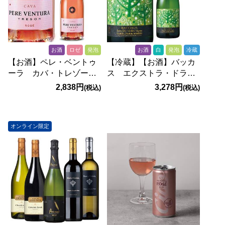
お酒
ロゼ
発泡
お酒
白
発泡
冷蔵
【お酒】ペレ・ベントゥ
【冷蔵】【お酒】バッカ
ーラ カバ・トレゾー
ス エクストラ・ドライ
ル ロゼ ブリュット
2024 ヴィエイユ・ヴィ
2,838円
3,278円
(税込)
(税込)
（ロゼ・発泡） 750ml
ーニュ（白・発泡）
750ml
オンライン限定