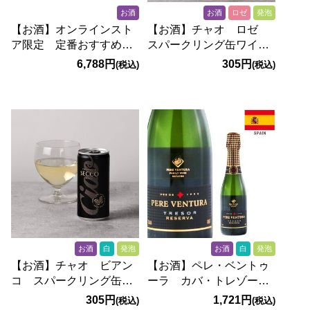
お酒
お酒
ロゼ
発泡
【お酒】オンラインスト
【お酒】チャオ ロゼ
ア限定 定番おすすめ！
スパークリング缶ワイ
赤白泡 厳選5本セット
ン （ロゼ・微発泡）
6,788円
305円
(税込)
(税込)
200ml
お酒
白
発泡
お酒
白
発泡
【お酒】チャオ ビアン
【お酒】ペレ・ベントゥ
コ スパークリング缶ワ
ーラ カバ・トレゾー
イン （白・微発泡）
ル ブリュット レセル
305円
1,721円
(税込)
(税込)