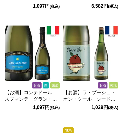
ゼ・微発泡） 750ml
ン・キュヴェ ブリュッ
1,097円
6,582円
(税込)
(税込)
ト（白・発泡） 750ml
お酒
白
発泡
お酒
発泡
【お酒】コンテドール
【お酒】ラ・ブーシュ・
スプマンテ グラン・キ
オン・クール シード
ュヴェ ブリュット
ル・ブリュット（微発
1,097円
1,029円
(税込)
(税込)
（白・発泡） 750ml
泡） 750ml
NEW