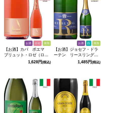
お酒
ロゼ
発泡
お酒
白
発泡
【お酒】カバ ポエマ
【お酒】ジョセフ・ドラ
ブリュット・ロゼ（ロ
ーテン リースリング
ゼ・発泡） 750ml
スパークリング ブリュ
1,628円
1,485円
(税込)
(税込)
ット（白・発泡）
750ml