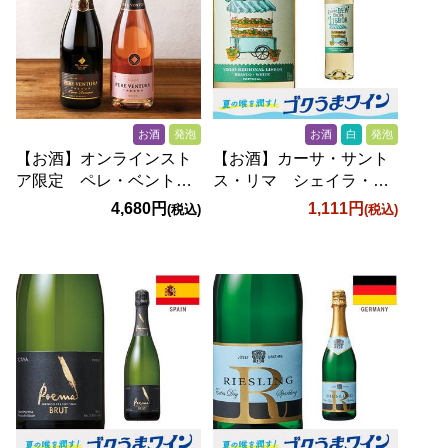
お酒
発泡
お酒
白
発泡
【お酒】オンラインスト
【お酒】カーサ・サント
ア限定 ペレ・ベントゥ
ス・リマ シェイラ・ベ
ーラ 厳選2本セット
ン シェイラ・ア・リス
4,680円
1,111円
(税込)
(税込)
ボア（白・微発泡）
750ml