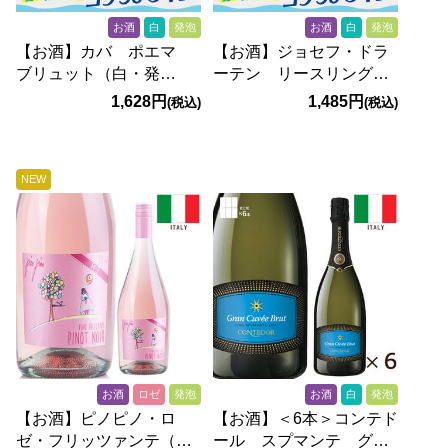
お酒
白
発泡
お酒
白
発泡
【お酒】カバ ポエマ
【お酒】ジョセフ・ドラ
ブリュット（白・発
ーテン リースリング・
泡） 750ml
スパークリング エクス
1,628円
1,485円
(税込)
(税込)
トラ・ドライ（白・発
泡）750ml
NEW
お酒
ロゼ
発泡
お酒
白
発泡
【お酒】ピノピノ・ロ
【お酒】＜6本＞コンテド
ゼ・フリッツァンテ（ロ
ール スプマンテ グラ