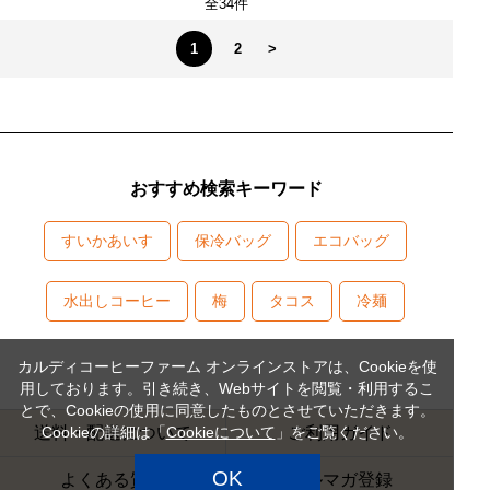
全34件
1
2
>
おすすめ検索キーワード
すいかあいす
保冷バッグ
エコバッグ
水出しコーヒー
梅
タコス
冷麺
カルディコーヒーファーム オンラインストアは、Cookieを使
用しております。引き続き、Webサイトを閲覧・利用するこ
とで、Cookieの使用に同意したものとさせていただきます。
Cookieの詳細は「
Cookieについて
」をご覧ください。
送料・配送について
ご利用ガイド
OK
よくある質問
メルマガ登録