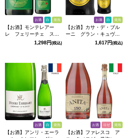
お酒
白
発泡
お酒
白
発泡
【お酒】モンテレアー
【お酒】カサ・デ・ブル
レ フェリーチェ スプ
ーニ グラン・キュヴ
マンテ オーガニック
ェ スプマンテ ブリュ
1,298円
1,617円
(税込)
(税込)
エクストラ・ドライ
ット（白・発泡）
（白・発泡） 750ml
750ml
お酒
白
発泡
お酒
ロゼ
発泡
【お酒】アンリ・エーラ
【お酒】ファレスコ ア