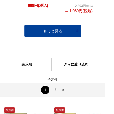
発泡） 750ml
ール ブリュット グ
発泡） 7
998円
(税込)
2,893円
(税込)
ラン・レセルバ（白・
→ 1,980円
(税込)
発泡） 750ml
もっと見る
表示順
さらに絞り込む
全34件
1
2
>
お買得
お買得